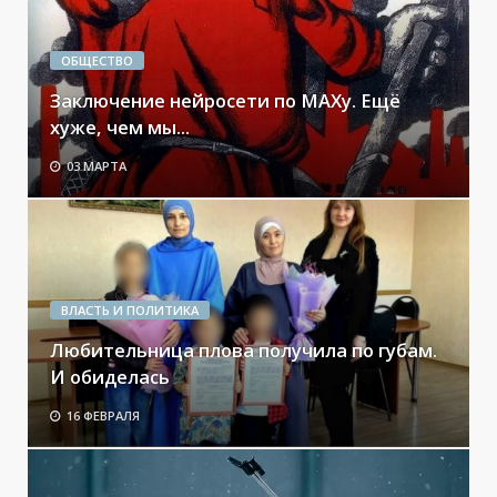
ОБЩЕСТВО
Заключение нейросети по МАХу. Ещё
хуже, чем мы...
03 МАРТА
ВЛАСТЬ И ПОЛИТИКА
Любительница плова получила по губам.
И обиделась
16 ФЕВРАЛЯ