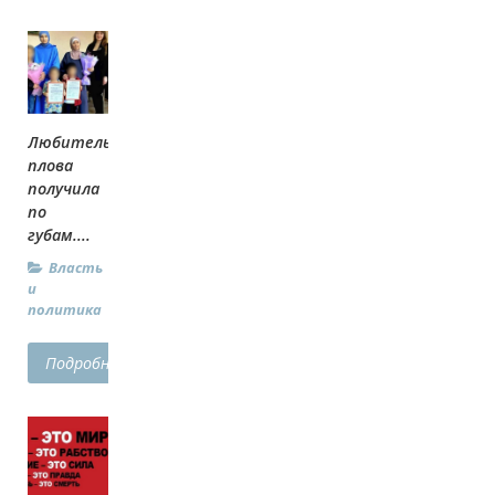
Любительница
плова
получила
по
губам....
Власть
и
политика
Подробнее...