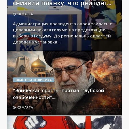
снизила планку, что рейтинг...
10 МАРТА
Администрация президента определилась с
целевыми показателями на предстоящие
выборы в Госдуму. До региональных властей
доведена установка...
ВЛАСТЬ И ПОЛИТИКА
"Эпическая ярость" против "глубокой
озабоченности"....
03 МАРТА